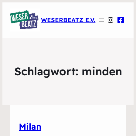
Instagr
WESERBEATZ E.V.
Schlagwort:
minden
Milan