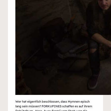
Wer hat eigentlich beschlossen, dass Hymnen episch
lang sein müssen? FORKUPINES schaffen es auf ihrem
Debütalbum „Here, Away From“ vom Start weg die