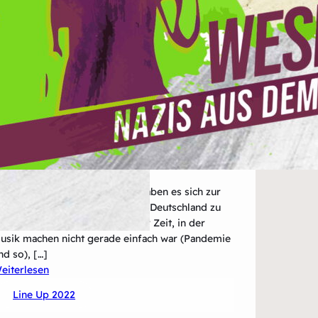
ings&Hurricanes aus Münster haben es sich zur
ufgabe gemacht, Pop-Punk aus Deutschland zu
inem „Ding“ zu machen. In einer Zeit, in der
usik machen nicht gerade einfach war (Pandemie
nd so), […]
:
eiterlesen
Kings&Hurricanes
Line Up 2022