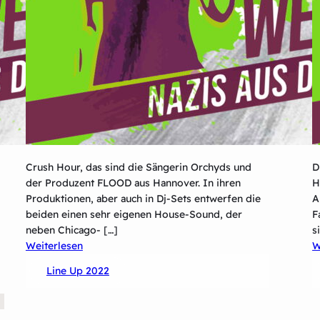
Crush Hour, das sind die Sängerin Orchyds und
D
der Produzent FLOOD aus Hannover. In ihren
H
Produktionen, aber auch in Dj-Sets entwerfen die
A
beiden einen sehr eigenen House-Sound, der
F
neben Chicago- […]
s
:
Weiterlesen
W
Crush
Line Up 2022
Hour