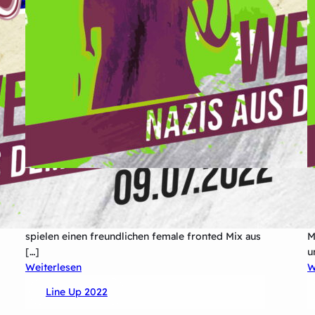
Rascal and Scamp, das sind Max Stäbner (Bass &
K
Vocals) und Björn Bruns (Drums), sowie Anja
A
Schulze alias „Futzi“(Guitar & Vocals). Die Drei
e
spielen einen freundlichen female fronted Mix aus
M
[…]
u
:
Weiterlesen
W
Rascal
Line Up 2022
&
Scamp