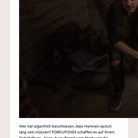
Wer hat eigentlich beschlossen, dass Hymnen episch
lang sein müssen? FORKUPINES schaffen es auf ihrem
Debütalbum „Here, Away From“ vom Start weg die