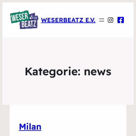
Instagr
WESERBEATZ E.V.
Kategorie:
news
Milan