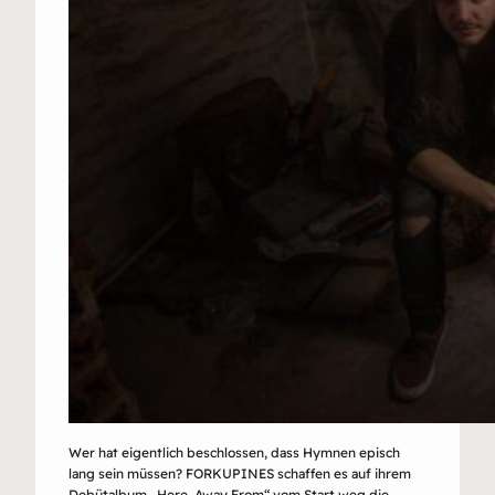
Wer hat eigentlich beschlossen, dass Hymnen episch
lang sein müssen? FORKUPINES schaffen es auf ihrem
Debütalbum „Here, Away From“ vom Start weg die