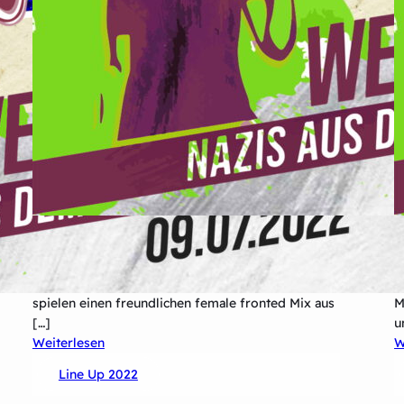
Rascal and Scamp, das sind Max Stäbner (Bass &
K
Vocals) und Björn Bruns (Drums), sowie Anja
A
Schulze alias „Futzi“(Guitar & Vocals). Die Drei
e
spielen einen freundlichen female fronted Mix aus
M
[…]
u
:
Weiterlesen
W
Rascal
Line Up 2022
&
Scamp