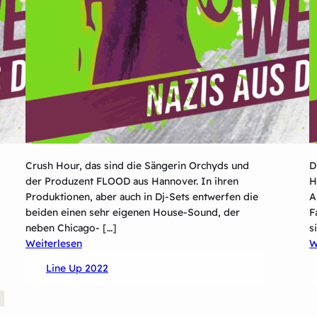
Crush Hour, das sind die Sängerin Orchyds und
D
der Produzent FLOOD aus Hannover. In ihren
H
Produktionen, aber auch in Dj-Sets entwerfen die
A
beiden einen sehr eigenen House-Sound, der
F
neben Chicago- […]
s
:
Weiterlesen
W
Crush
Line Up 2022
Hour