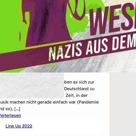
ings&Hurricanes aus Münster haben es sich zur
ufgabe gemacht, Pop-Punk aus Deutschland zu
inem „Ding“ zu machen. In einer Zeit, in der
usik machen nicht gerade einfach war (Pandemie
nd so), […]
:
eiterlesen
Kings&Hurricanes
Line Up 2022