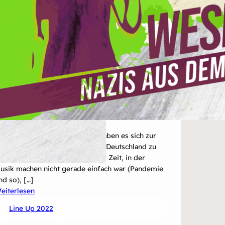
ings&Hurricanes aus Münster haben es sich zur
ufgabe gemacht, Pop-Punk aus Deutschland zu
inem „Ding“ zu machen. In einer Zeit, in der
usik machen nicht gerade einfach war (Pandemie
nd so), […]
:
eiterlesen
Kings&Hurricanes
Line Up 2022