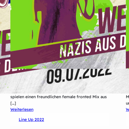
Rascal and Scamp, das sind Max Stäbner (Bass &
K
Vocals) und Björn Bruns (Drums), sowie Anja
A
Schulze alias „Futzi“(Guitar & Vocals). Die Drei
e
spielen einen freundlichen female fronted Mix aus
M
[…]
u
:
Weiterlesen
W
Rascal
Line Up 2022
&
Scamp