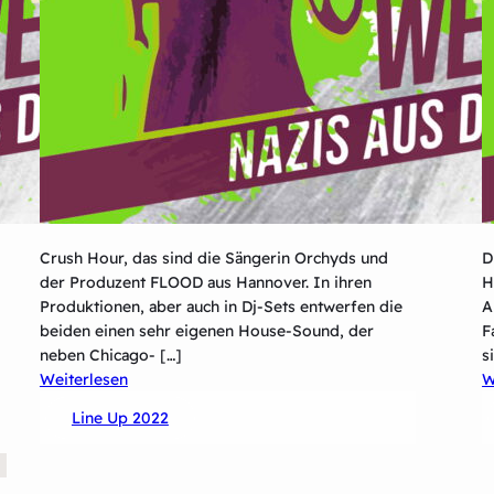
Crush Hour, das sind die Sängerin Orchyds und
D
der Produzent FLOOD aus Hannover. In ihren
H
Produktionen, aber auch in Dj-Sets entwerfen die
A
beiden einen sehr eigenen House-Sound, der
F
neben Chicago- […]
s
:
Weiterlesen
W
Crush
Line Up 2022
Hour