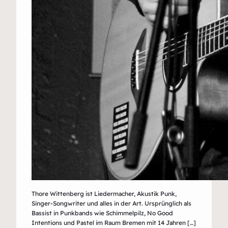
Thore Wittenberg ist Liedermacher, Akustik Punk,
Singer-Songwriter und alles in der Art. Ursprünglich als
Bassist in Punkbands wie Schimmelpilz, No Good
Intentions und Pastel im Raum Bremen mit 14 Jahren […]