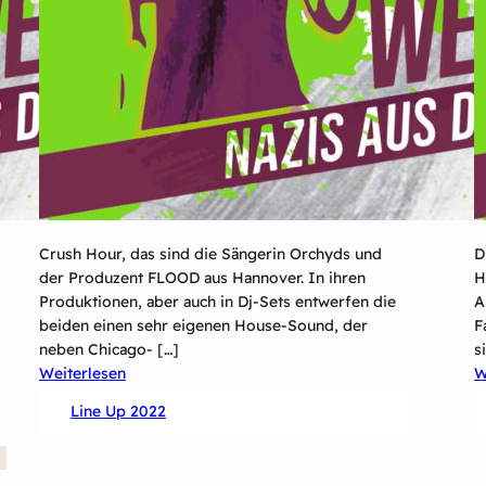
Crush Hour, das sind die Sängerin Orchyds und
D
der Produzent FLOOD aus Hannover. In ihren
H
Produktionen, aber auch in Dj-Sets entwerfen die
A
beiden einen sehr eigenen House-Sound, der
F
neben Chicago- […]
s
:
Weiterlesen
W
Crush
Line Up 2022
Hour