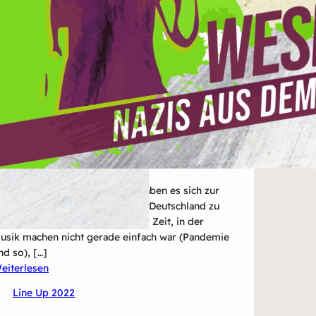
ings&Hurricanes aus Münster haben es sich zur
ufgabe gemacht, Pop-Punk aus Deutschland zu
inem „Ding“ zu machen. In einer Zeit, in der
usik machen nicht gerade einfach war (Pandemie
nd so), […]
:
eiterlesen
Kings&Hurricanes
Line Up 2022