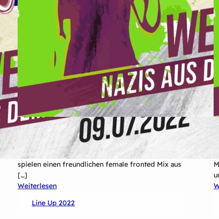
Rascal and Scamp, das sind Max Stäbner (Bass &
K
Vocals) und Björn Bruns (Drums), sowie Anja
A
Schulze alias „Futzi“(Guitar & Vocals). Die Drei
e
spielen einen freundlichen female fronted Mix aus
M
[…]
u
:
Weiterlesen
W
Rascal
Line Up 2022
&
Scamp