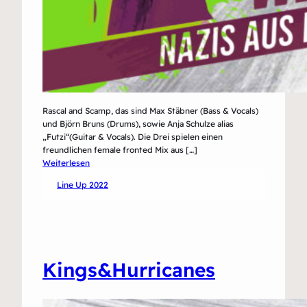
Rascal and Scamp, das sind Max Stäbner (Bass & Vocals)
und Björn Bruns (Drums), sowie Anja Schulze alias
„Futzi“(Guitar & Vocals). Die Drei spielen einen
freundlichen female fronted Mix aus […]
:
Weiterlesen
Rascal
Line Up 2022
&
Scamp
Kings&Hurricanes