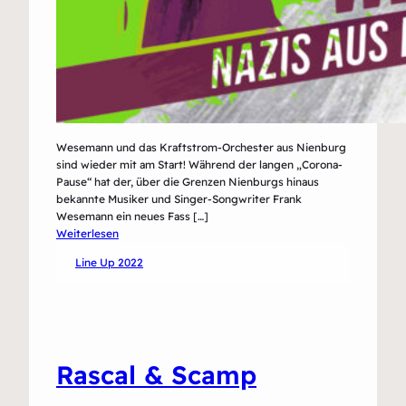
Wesemann und das Kraftstrom-Orchester aus Nienburg
sind wieder mit am Start! Während der langen „Corona-
Pause“ hat der, über die Grenzen Nienburgs hinaus
bekannte Musiker und Singer-Songwriter Frank
Wesemann ein neues Fass […]
:
Weiterlesen
Wesemann
Line Up 2022
und
das
Kraftstrom-
Orchester
Rascal & Scamp