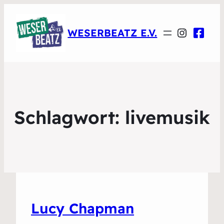
Instagr
WESERBEATZ E.V.
Schlagwort:
livemusik
Lucy Chapman