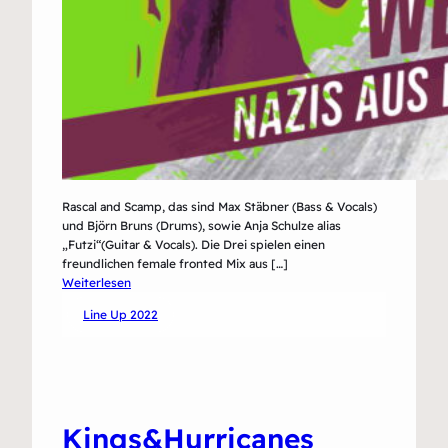
Rascal and Scamp, das sind Max Stäbner (Bass & Vocals)
und Björn Bruns (Drums), sowie Anja Schulze alias
„Futzi“(Guitar & Vocals). Die Drei spielen einen
freundlichen female fronted Mix aus […]
:
Weiterlesen
Rascal
Line Up 2022
&
Scamp
Kings&Hurricanes