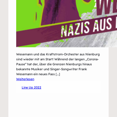
Wesemann und das Kraftstrom-Orchester aus Nienburg
sind wieder mit am Start! Während der langen „Corona-
Pause“ hat der, über die Grenzen Nienburgs hinaus
bekannte Musiker und Singer-Songwriter Frank
Wesemann ein neues Fass […]
:
Weiterlesen
Wesemann
Line Up 2022
und
das
Kraftstrom-
Orchester