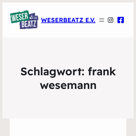
Instagr
WESERBEATZ E.V.
Schlagwort:
frank
wesemann