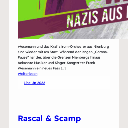
Wesemann und das Kraftstrom-Orchester aus Nienburg
sind wieder mit am Start! Während der langen „Corona-
Pause“ hat der, über die Grenzen Nienburgs hinaus
bekannte Musiker und Singer-Songwriter Frank
Wesemann ein neues Fass […]
:
Weiterlesen
Wesemann
Line Up 2022
und
das
Kraftstrom-
Orchester
Rascal & Scamp