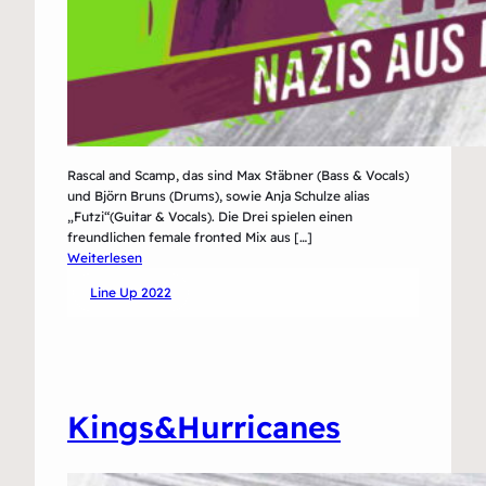
Rascal and Scamp, das sind Max Stäbner (Bass & Vocals)
und Björn Bruns (Drums), sowie Anja Schulze alias
„Futzi“(Guitar & Vocals). Die Drei spielen einen
freundlichen female fronted Mix aus […]
:
Weiterlesen
Rascal
Line Up 2022
&
Scamp
Kings&Hurricanes