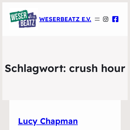
Instagr
WESERBEATZ E.V.
Schlagwort:
crush hour
Lucy Chapman