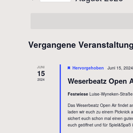
Ansichten,
nach
Datum
Veranstaltungen
wählen.
Navigation
Schlüsselwort.
Vergangene Veranstaltun
Kalender
von
Veranstaltungen
JUNI
Hervorgehoben
Juni 15, 202
15
Weserbeatz Open A
2024
Festwiese
Luise-Wyneken-Straße
Das Weserbeatz Open Air findet am
laden wir euch zu einem Picknick 
sichert euch schon mal einen guten
euch geöffnet und für Spiel&Spaß i