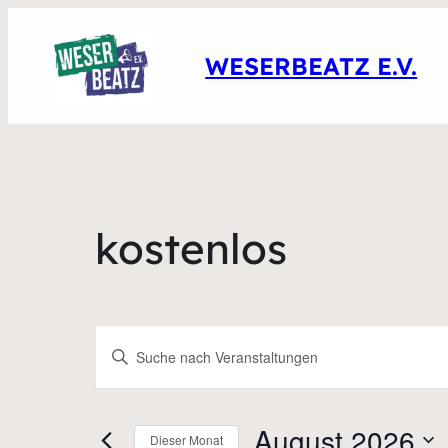
WESERBEATZ E.V.
kostenlos
Veranstaltungen
Bitte
Suche
Schlüsselwort
eingeben.
und
August 2026
Suche
Dieser Monat