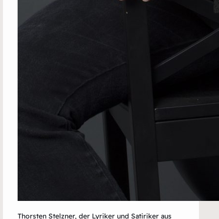
T
S
U
S
R
W
Thorsten Stelzner, der Lyriker und Satiriker aus