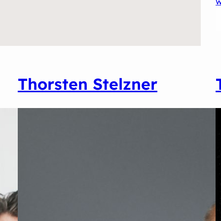
W
Thorsten Stelzner