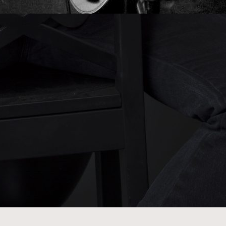
hore Wittenberg ist Liedermacher, Akustik Punk,
inger-Songwriter und alles in der Art.
rsprünglich als Bassist in Punkbands wie
chimmelpilz, No Good Intentions und Pastel im
aum Bremen mit 14 Jahren […]
:
eiterlesen
Thore
Line Up 2019
Wittenberg