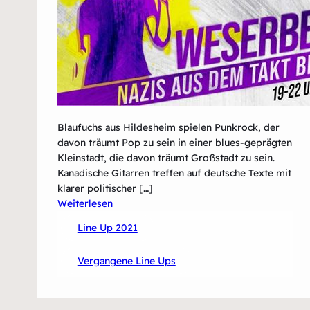
Blaufuchs aus Hildesheim spielen Punkrock, der
davon träumt Pop zu sein in einer blues-geprägten
Kleinstadt, die davon träumt Großstadt zu sein.
Kanadische Gitarren treffen auf deutsche Texte mit
klarer politischer […]
:
Weiterlesen
Blaufuchs
Line Up 2021
Vergangene Line Ups