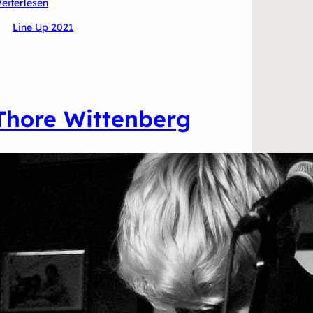
:
eiterlesen
Wesemann-
Line Up 2021
Kraftstrom-
Orchester
Thore Wittenberg