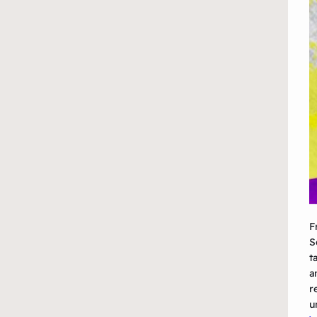
F
S
t
a
r
u